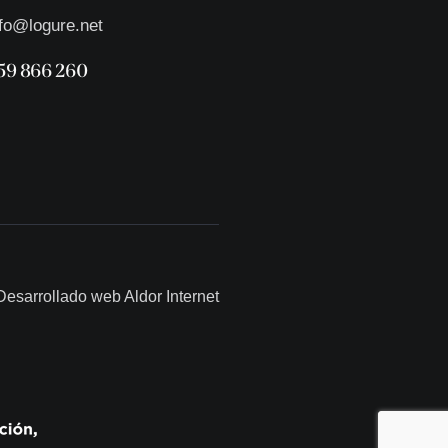
nfo@logure.net
59 866 260
Desarrollado web
Aldor Internet